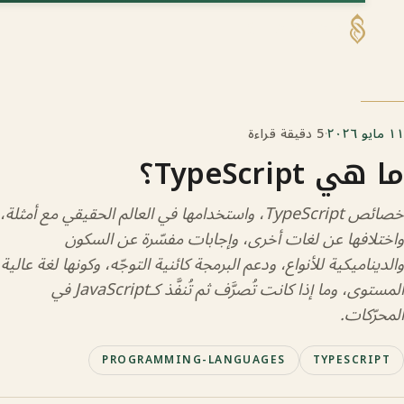
SHAABAN
·
5 دقيقة قراءة
TypeScrip؟
خصائص TypeScript، واستخدامها في العالم الحقيقي مع أمثلة،
فها عن لغات أخرى، وإجابات مفسّرة عن السكون
ميكية للأنواع، ودعم البرمجة كائنية التوجّه، وكونها لغة عالية
المستوى، وما إذا كانت تُصرَّف ثم تُنفَّذ كـJavaScript في
ات.
PROGRAMMING-LANGUAGES
TYPESC