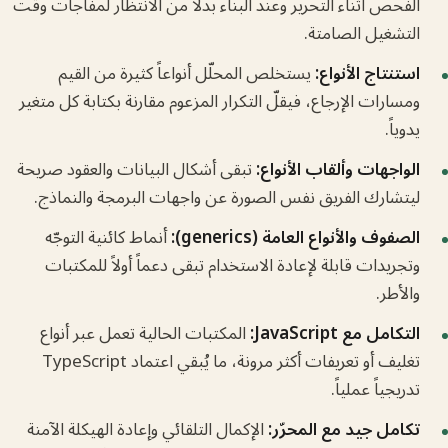
حص أثناء التحرير وعند البناء بدلاً من الانتظار لمفاجآت وقت
شغيل الصامتة.
نتاج الأنواع:
يستخلص المحلّل أنواعاً كثيرة من القيم
ارات الإرجاع، فيقلّ التكرار المزعوم مقارنة بكتابة كل متغير
ياً.
اجهات وألقاب الأنواع:
تبقى أشكال البيانات والعقود صريحة
شارك الفريق نفس الصورة عن واجهات البرمجة والنماذج.
وف والأنواع العامة (generics):
أنماط كائنية التوجّه
ريدات قابلة لإعادة الاستخدام تبقى دعماً أولاً للمكتبات
أطر.
مل مع JavaScript:
المكتبات الحالية تعمل عبر أنواع
تغليف أو تعريفات أكثر مرونة، ما يُبقي اعتماد TypeScript
يجياً عملياً.
مل جيد مع المحرّر:
الإكمال التلقائي وإعادة الهيكلة الآمنة