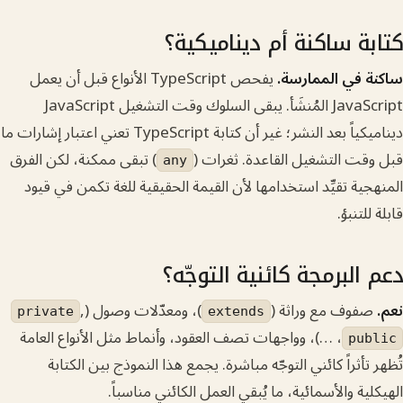
 ساكنة أم ديناميكية؟
في الممارسة.
يفحص TypeScript الأنواع قبل أن يعمل
JavaScript المُنشَأ. يبقى السلوك وقت التشغيل JavaScript
ديناميكياً بعد النشر؛ غير أن كتابة TypeScript تعني اعتبار إشارات ما
ت التشغيل القاعدة. ثغرات (
) تبقى ممكنة، لكن الفرق
any
ة تقيِّد استخدامها لأن القيمة الحقيقية للغة تكمن في قيود
تنبؤ.
لبرمجة كائنية التوجّه؟
وف مع وراثة (
)، ومعدّلات وصول (
,
private
extends
، …)، وواجهات تصف العقود، وأنماط مثل الأنواع العامة
p
أثراً كائني التوجّه مباشرة. يجمع هذا النموذج بين الكتابة
ة والأسمائية، ما يُبقي العمل الكائني مناسباً.