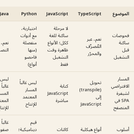
ضوع
TypeScript
JavaScript
Python
Java
لا مرحلة
اختيارية،
صات
ساكنة للغة
مع أدوات
نعم، عبر
ة
ككل؛ الأنواع
منفصلة
نعم، عند
المُصرِّف
ظاهرة وقت
(منها
التصرّيف
والمحرّر
غيل
التشغيل
فاحصو
فقط
أنواع)
ر
ليس
تحويل
ليس غالباً
تراضي
كتابة
غالباً
(transpile)
المسار
رة
JavaScript
المسار
إلى
المعتمد
SP في
مباشرة
المعتمد
JavaScript
للإنتاج
صفح
للإنتاج
قيم
غالباً
ب
أنواع هيكلية
كائنات
ديناميكية؛
صفوف/