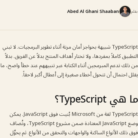
Abed Al Ghani Shaaban
TypeScript شبيهة بحواجز أمان مرنة أثناء تطوير البرمجيات. لا تبني
 كاملاً بمفردها، ولا تختار أهداف المنتج بدلاً عن الفريق. بدلاً
تدعم المبرمجين أثناء الكتابة عبر تنبيههم عند خطأ واضح، ما
تمال أن تتحول أخطاء صغيرة إلى أعطال أكبر لاحقاً.
TypeScri؟
TypeScript لغة من Microsoft بُنيت فوق JavaScript. يمكن
وضع JavaScript المعتادة ضمن مشروع TypeScript، وتُضاف
 الأنواع الساكنة والواجهات والتحقق من الأنواع. ثم يحوِّل