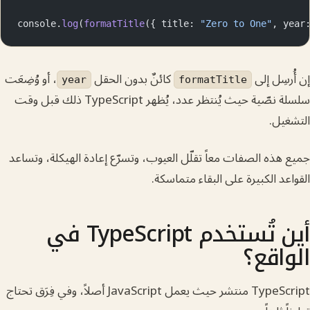
console.
log
(
formatTitle
({ title: 
"Zero to One"
,
ِل إلى
كائنٌ بدون الحقل
، أو وُضِعَت
year
formatTitle
سلسلة نصّية حيث يُنتظر عدد، يُظهر TypeScript ذلك قبل وقت
ل.
ه الصفات معاً تقلّل العيوب، وتسرّع إعادة الهيكلة، وتساعد
 الكبيرة على البقاء متماسكة.
أين تُستخدم TypeScript في
قع؟
TypeScript منتشر حيث يعمل JavaScript أصلاً، وفي فِرَق تحتاج