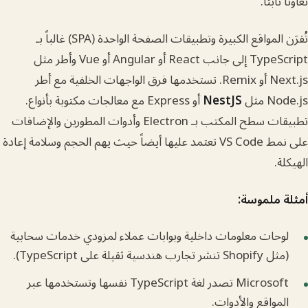
بتاً.
تُقرَن المواقع الكبيرة وتطبيقات الصفحة الواحدة (SPA) غالباً بـ
TypeScript إلى جانب React أو Angular أو Vue وأطر مثل
Next.js أو Remix. تستخدمها فرق الواجهات الخلفية مع أطر
مثل
NestJS
أو Express مع معالجات مكتوبة بأنواع.
تطبيقات سطح المكتب بـ Electron وأدوات المطورين والإضافات
على نمط VS Code تعتمد عليها أيضاً حيث يهم الحجم وسلامة إعادة
ملموسة:
حات معلومات داخلية وبوابات عملاء لمزودي خدمات سحابية
ب هندسية ثقيلة على TypeScript).
Microsoft تصدر لغة TypeScript نفسها وتستخدمها عبر
واقع والأدوات.