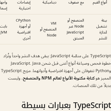
القيم
مع صفوف
ديناميكية
إيضاحات
واجهات
اختيارية
إسمانية
المتصفح أو
CPython
VM
ل
Node عبر
أو أجهزة
بايت كود
المتصفح أو
JavaScript
افتراضية
JVM
Node
ر
المنبثق
أخرى
TypeScript على منصّة JavaScript: يبقى هدف النشر واحداً وتُزاد
خطوة فحص وصياغة أنواع أغنى قبل شحن JavaScript. Java
وPython تتفوقان على أجهزة افتراضية وأدواتهما. مزيج TypeScript
 هو
كتابة مكتوبة الأنواع لعالم NPM والمتصفح
، وليست
عن تلك المنصات.
Typ بعبارات بسيطة