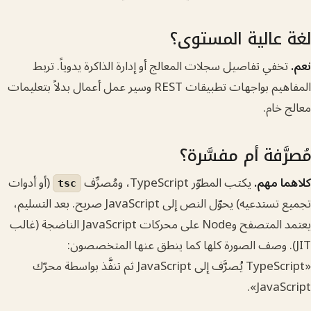
عالية المستوى؟
ي تفاصيل سجلات المعالج أو إدارة الذاكرة يدوياً. تربط
المفاهيم بواجهات تطبيقات REST وسير عمل أعمال بدلاً بتعليمات
ام.
َفة أم مفسَّرة؟
 مهم.
يكتب المطوّر TypeScript، ومُصرِّف
(أو أدوات
tsc
تجميع تستدعيه) يحوّل النص إلى JavaScript صريح. بعد التسليم،
يعتمد المتصفح وNode على محركات JavaScript الناضجة (غالب
). وصف الصورة كلها كما ينطق عنها المتخصصون:
«TypeScript يُصرَّف إلى JavaScript ثم تنفَّذ بواسطة محرّك
JavaS