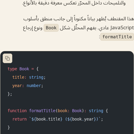
تلميحات داخل المحرّر تعكس معرفة دقيقة بالأنواع.
قتطف يُظهر بياناً مكتوباً إلى جانب منطق بأسلوب
فهم المحلّل شكل
ونوع إرجاع
Book
:
format
type
 Book
 =
 {
  title
:
 string
;
  year
:
 number
;
};
function
 formatTitle
(
book
:
 Book
)
:
 string
 {
  return
 `${
book
.
title
} (${
book
.
year
})`
;
}