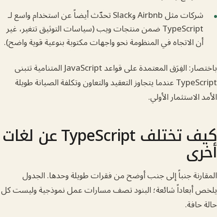
شركات مثل Airbnb وSlack تحدّث أيضاً عن استخدام واسع لـ
TypeScript ضمن منتجات ويب (سياسات التوثيق تتغير، غير
الاتجاه في المنظومة نحو واجهات مكتوبة بنوعية قوية واضح).
باختصار: الفِرَق المعتمدة على قواعد JavaScript المتنامية تتبنى
TypeScript عندما يتجاوز التعقيد والتعاون وتكلفة الصيانة طويلة
لاستثمار الأولي.
كيف تختلف TypeScript عن لغات
ى
نة جنباً إلى جنب أوضح من فقرات طويلة وحدها. الجدول
بعاداً شائعة؛ البنود تصف مسارات عمل نموذجية وليست كل
فة.