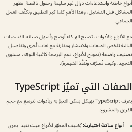
خاطئة واستدعاءات دوال غير سليمة وحقول ناقصة. تظهر
 قبل التشغيل، وهذا الأهم كلما كبر التطبيق وتكثَّف العمل
ي.
نواع والأدوات، تصبح الهيكلة أوضح وأسهل صيانة. القسميات
ة تلخص الصفات والانتشار ومقارنة مع لغات أخرى وتفاصيل
اضحة (نموذج الأنواع، دعم البرمجة كائنية التوجّه، مستوى
 وكيف تُصرَّف وتُنفَّذ الشيفرة).
ت التي تميّز TypeScript
يعرف TypeScript بهيكل يمكن التنبؤ به وبأدوات تتوسع مع حجم
والمشروع.
اع ساكنة اختيارية:
يُضيف المطوّر الأنواع حيث تفيد. يجري